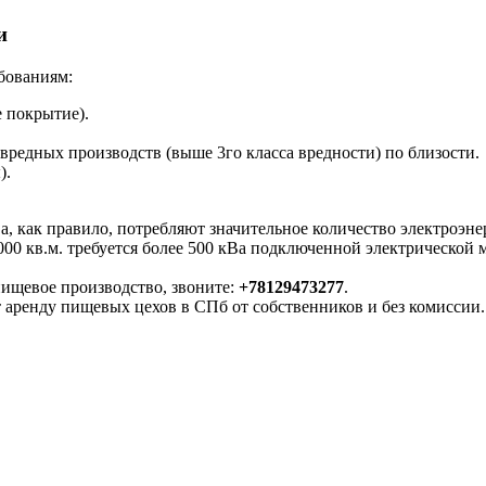
и
бованиям:
 покрытие).
вредных производств (выше 3го класса вредности) по близости.
).
как правило, потребляют значительное количество электроэнерг
000 кв.м. требуется более 500 кВа подключенной электрической
пищевое производство, звоните:
+78129473277
.
ренду пищевых цехов в СПб от собственников и без комиссии.