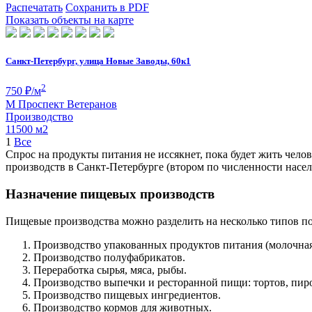
Распечатать
Сохранить в PDF
Показать объекты на карте
Санкт-Петербург, улица Новые Заводы, 60к1
2
750
₽/м
М
Проспект Ветеранов
Производство
11500 м
2
1
Все
Спрос на продукты питания не иссякнет, пока будет жить чел
производств в Санкт-Петербурге (втором по численности насел
Назначение пищевых производств
Пищевые производства можно разделить на несколько типов п
Производство упакованных продуктов питания (молочна
Производство полуфабрикатов.
Переработка сырья, мяса, рыбы.
Производство выпечки и ресторанной пищи: тортов, пиро
Производство пищевых ингредиентов.
Производство кормов для животных.