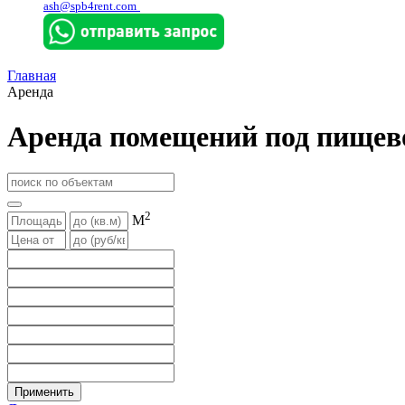
ash@spb4rent.com
Главная
Аренда
Аренда помещений под пищево
2
М
Применить