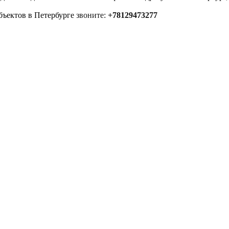
бъектов в Петербурге
звоните:
+78129473277