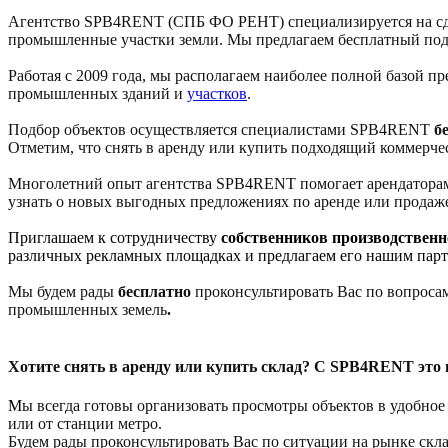
Агентство SPB4RENT (СПБ ФО РЕНТ) специализируется на сдел
промышленные участки земли. Мы предлагаем бесплатный подбо
Работая с 2009 года, мы располагаем наиболее полной базой 
промышленных зданий и
участков
.
Подбор объектов осуществляется специалистами SPB4RENT
б
Отметим, что снять в аренду или купить подходящий коммерче
Многолетний опыт агентства SPB4RENT помогает арендаторам 
узнать о новых выгодных предложениях по аренде или продаж
Приглашаем к сотрудничеству
собственников производствен
различных рекламных площадках и предлагаем его нашим парт
Мы будем рады
бесплатно
проконсультировать Вас по вопроса
промышленных земель
.
Хотите снять в аренду или купить склад? С SPB4RENT это 
М
ы всегда готовы организовать просмотры объектов в удобное
или от станции метро.
Будем рады проконсультировать Вас по ситуации на рынке скла