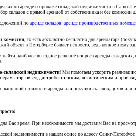
ках по аренде и продаже складской недвижимости в Санкт-Пет
р складов с прямой арендой от собственника и без комиссии дл
предложений по
аренде складов
,
аренде производственных помещ
ез комиссии
, то есть абсолютно бесплатно для арендатора (поку
ский объект в Петербурге бывает непросто, ведь конкретному з
найти наиболее выгодное решение вопроса аренды складских, п
е.
но-складской недвижимости
! Мы помогаем ускорить реализацию
нерам - торговым, дистрибьюторским, логистическим и произв
м рыночной стоимости аренды или покупки складов, цехов или о
просто!
 для Вас время. При необходимости мы доставим Вас на просмот
дской недвижимости в нашем офисе по адресу Санкт-Петербург, п