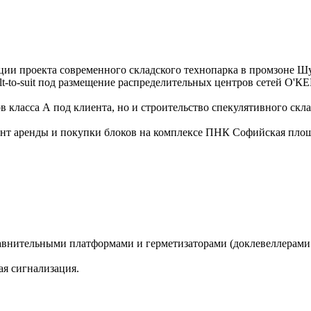
ации проекта современного складского технопарка в промзоне 
t-to-suit под размещение распределительных центров сетей О'К
в класса А под клиента, но и строительство спекулятивного скл
ант аренды и покупки блоков на комплексе ПНК Софийская площ
внительными платформами и герметизаторами (доклевеллерами 
я сигнализация.