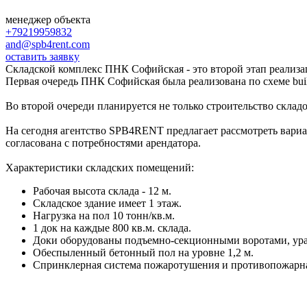
менеджер объекта
+79219959832
and@spb4rent.com
оставить заявку
Складской комплекс ПНК Софийская - это второй этап реализ
Первая очередь ПНК Софийская была реализована по схеме buil
Во второй очереди планируется не только строительство складо
На сегодня агентство SPB4RENT предлагает рассмотреть вари
согласована с потребностями арендатора.
Характеристики складских помещений:
Рабочая высота склада - 12 м.
Складское здание имеет 1 этаж.
Нагрузка на пол 10 тонн/кв.м.
1 док на каждые 800 кв.м. склада.
Доки оборудованы подъемно-секционными воротами, ура
Обеспыленный бетонный пол на уровне 1,2 м.
Спринклерная система пожаротушения и противопожарна