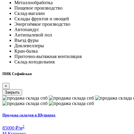
Металлообработка
Пищевое производство
Склад-магазин
Склады фруктов и овощей
Энергоёмкое производство
Автопандус
Антипылевой пол
Въезд фуры
Доклевеллеры
Кран-балка
Приточно-вытяжная вентиляция
Склад-холодильник
ПНК Софийская
×
Закрыть
Продажа складов в Шушарах
2
85000
₽/м
М
Купчино