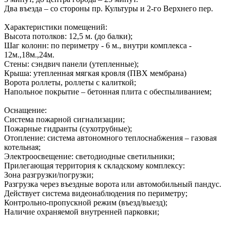
Два въезда – со стороны пр. Культуры и 2-го Верхнего пер.
Характеристики помещений:
Высота потолков: 12,5 м. (до балки);
Шаг колонн: по периметру - 6 м., внутри комплекса -
12м.,18м.,24м.
Стены: сэндвич панели (утепленные);
Крыша: утепленная мягкая кровля (ПВХ мембрана)
Ворота роллеты, роллеты с калиткой;
Напольное покрытие – бетонная плита с обеспыливанием;
Оснащение:
Система пожарной сигнализации;
Пожарные гидранты (сухотрубные);
Отопление: система автономного теплоснабжения – газовая
котельная;
Электроосвещение: светодиодные светильники;
Прилегающая территория к складскому комплексу:
Зона разгрузки/погрузки;
Разгрузка через въездные ворота или автомобильный пандус.
Действует система видеонаблюдения по периметру;
Контрольно-пропускной режим (въезд/выезд);
Наличие охраняемой внутренней парковки;