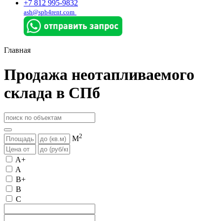
+7 812 995-9832
ash@spb4rent.com
Главная
Продажа неотапливаемого
склада в СПб
2
М
A+
A
B+
B
C