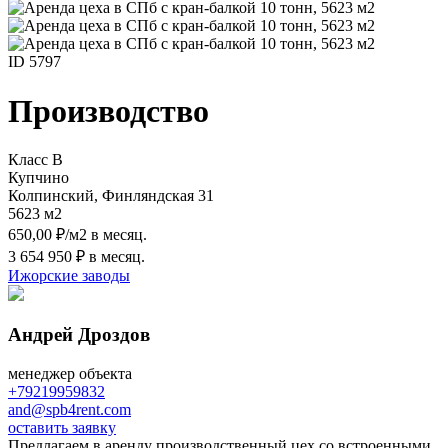
ID 5797
Производство
Класс B
Купчино
Колпинский, Финляндская 31
5623 м
2
650,00 ₽/м
2
в месяц.
3 654 950 ₽ в месяц.
Ижорские заводы
Андрей Дроздов
менеджер объекта
+79219959832
and@spb4rent.com
оставить заявку
Предлагаем в аренду производственный цех со встроенными