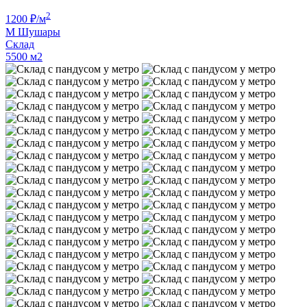
2
1200
₽/м
М
Шушары
Склад
5500 м
2