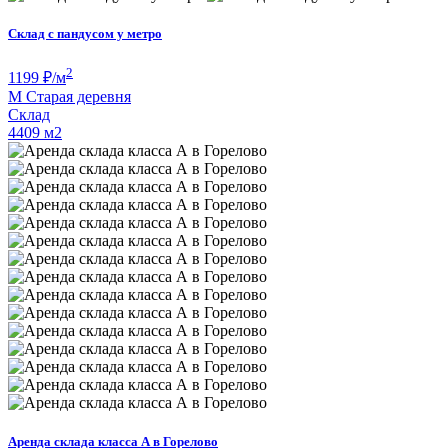
Склад с пандусом у метро
2
1199
₽/м
М
Старая деревня
Склад
4409 м
2
Аренда склада класса А в Горелово