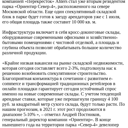
компанией «Перекресток» Ahlers стал уже вторым резидентом
парка «Ориентир Север-4», расположенного на севере
Московской области. Еще один спекулятивный складской
блок в парке будет готов к заезду арендаторов уже с 1 июля,
его общая площадь также составит 10 000 кв. м.
Инфраструктура включает в себя кросс-докинговые склады,
оборудованные современными офисными и хозяйственно-
бытовыми помещениями с чистовой отделкой, а площадь и
глубина объекта позволят обрабатывать большое количество
различной продукции.
«Крайне низкая вакансия на рынке складской недвижимости,
которая сегодня составляет всего 2-3%, подтолкнула нас к
решению возобновить спекулятивное строительство.
Благоприятная конъюнктура в сочетании с развитием e-
commerce и трансформацией традиционных ретейлеров в
онлайн площадки гарантирует сегодня устойчивый спрос
именно на новые современные склады. С учетом тенденций
арендные ставки, которые уже перешагнули границу 4 100
руб. за квадратный метр сухого склада, будут только расти. По
нашим прогнозам, в 2021 г. этот рост продолжится в
диапазоне 5-10% », – отметил Андрей Постников,
генеральный директор компании «Ориентир». В конце
нынешнего года на территории парка «Север-4» девелопер