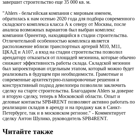
завершит строительство еще 35 000 кв. м.
"Ahlers - бельгийская компания с мировым именем,
обратилась к нам осенью 2020 года для подбора современного
складского комплекса класса А к северу от Москвы, после
анализа возможных вариантов был выбран комплекс
компании Ориентир, находящийся в стадии строительства.
Отличительной особенностью комплекса является
расположение вблизи транспортных артерий М10, М11,
ЦКАД и А107, а вход на стадии строительства позволил
арендатору отказаться от площадей мезонина, которые обычно
снижают эффективность работы склада. Складской мезонин
был запроектирован отдельным этапом, который можно будет
реализовать в будущем при необходимости. Грамотные и
современные архитектурно-планировочные решения и
конструктивный подход девелопера позволили заключить
сделку на старте строительства. Благодарим Ahlers за доверие
и вторую сделку, теперь в Московской области. Опыт и
деловые контакты SPB4RENT позволяют активно работать по
реализации складов в аренду и на продажу как в Санкт-
Петербурге, так и в московском регионе." - Комментирует
сделку Антон Шулико, руководитель SPB4RENT.
Читайте также