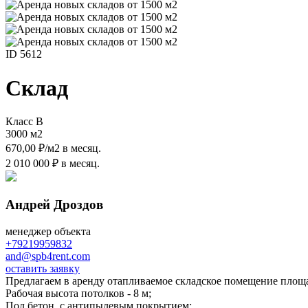
ID 5612
Склад
Класс B
3000 м
2
670,00 ₽/м
2
в месяц.
2 010 000 ₽ в месяц.
Андрей Дроздов
менеджер объекта
+79219959832
and@spb4rent.com
оставить заявку
Предлагаем в аренду отапливаемое складское помещение площа
Рабочая высота потолков - 8 м;
Пол бетон, с антипылевым покрытием;