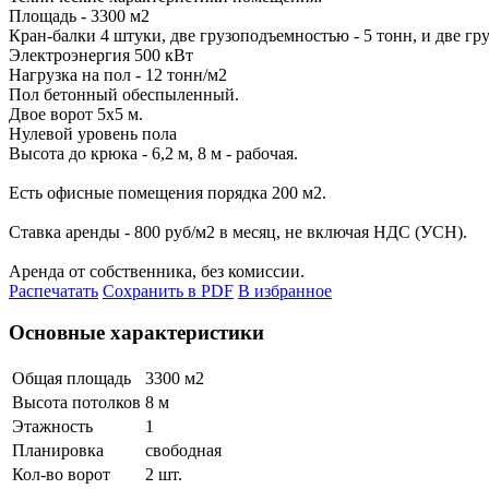
Площадь - 3300 м2
Кран-балки 4 штуки, две грузоподъемностью - 5 тонн, и две гр
Электроэнергия 500 кВт
Нагрузка на пол - 12 тонн/м2
Пол бетонный обеспыленный.
Двое ворот 5х5 м.
Нулевой уровень пола
Высота до крюка - 6,2 м, 8 м - рабочая.
Есть офисные помещения порядка 200 м2.
Ставка аренды - 800 руб/м2 в месяц, не включая НДС (УСН).
Аренда от собственника, без комиссии.
Распечатать
Сохранить в PDF
В избранное
Основные характеристики
Общая площадь
3300 м
2
Высота потолков
8 м
Этажность
1
Планировка
свободная
Кол-во ворот
2 шт.