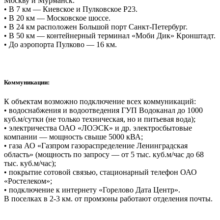
Москву и Мурманск.
• В 7 км — Киевское и Пулковское Р23.
• В 20 км — Московское шоссе.
• В 24 км расположен Большой порт Санкт-Петербург.
• В 50 км — контейнерный терминал «Моби Дик» Кронштадт.
• До аэропорта Пулково — 16 км.
Коммуникации:
К объектам возможно подключение всех коммуникаций:
• водоснабжения и водоотведения ГУП Водоканал до 1000
куб.м/сутки (не только техническая, но и питьевая вода);
• электричества ОАО «ЛОЭСК» и др. электросбытовые
компании — мощность свыше 5000 кВА;
• газа АО «Газпром газораспределение Ленинградская
область» (мощность по запросу — от 5 тыс. куб.м/час до 68
тыс. куб.м/час);
• покрытие сотовой связью, стационарный телефон ОАО
«Ростелеком»;
• подключение к интернету «Горелово Дата Центр».
В поселках в 2-3 км. от промзоны работают отделения почты.