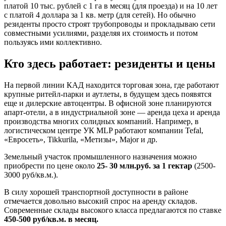
платой 10 тыс. рублей с 1 га в месяц (для проезда) и на 10 лет
с платой 4 доллара за 1 кв. метр (для сетей). Но обычно
резиденты просто строят трубопроводы и прокладываю сети
совместными усилиями, разделяя их стоимость и потом
пользуясь ими коллективно.
Кто здесь работает: резиденты и цены
На первой линии КАД находится торговая зона, где работают
крупные ритейл-парки и аутлеты, в будущем здесь появятся
еще и дилерские автоцентры. В офисной зоне планируются
апарт-отели, а в индустриальной зоне — аренда цеха и аренда
производства многих солидных компаний. Например, в
логистическом центре УК MLP работают компании Tefal,
«Евросеть», Tikkurila, «Метизы», Major и др.
Земельный участок промышленного назначения можно
приобрести по цене около
25- 30 млн.руб. за 1 гектар
(2500-
3000 руб/кв.м.).
В силу хорошей транспортной доступности в районе
отмечается довольно высокий спрос на аренду складов.
Современные склады высокого класса предлагаются по ставке
450-500 руб/кв.м. в месяц.