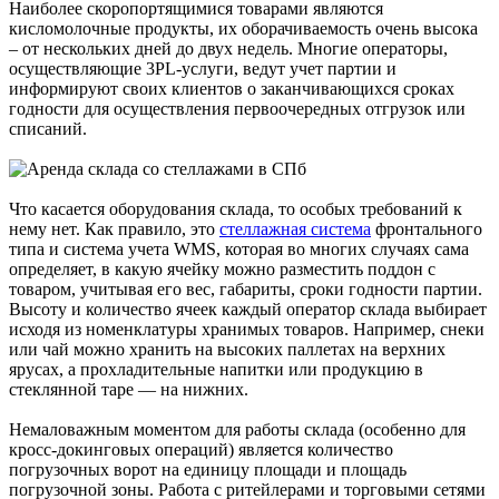
Наиболее скоропортящимися товарами являются
кисломолочные продукты, их оборачиваемость очень высока
– от нескольких дней до двух недель. Многие операторы,
осуществляющие 3PL-услуги, ведут учет партии и
информируют своих клиентов о заканчивающихся сроках
годности для осуществления первоочередных отгрузок или
списаний.
Что касается оборудования склада, то особых требований к
нему нет. Как правило, это
стеллажная система
фронтального
типа и система учета WMS, которая во многих случаях сама
определяет, в какую ячейку можно разместить поддон с
товаром, учитывая его вес, габариты, сроки годности партии.
Высоту и количество ячеек каждый оператор склада выбирает
исходя из номенклатуры хранимых товаров. Например, снеки
или чай можно хранить на высоких паллетах на верхних
ярусах, а прохладительные напитки или продукцию в
стеклянной таре — на нижних.
Немаловажным моментом для работы склада (особенно для
кросс-докинговых операций) является количество
погрузочных ворот на единицу площади и площадь
погрузочной зоны. Работа с ритейлерами и торговыми сетями