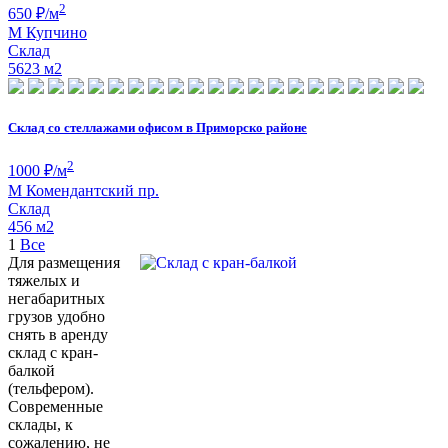
2
650
₽/м
М
Купчино
Склад
5623 м
2
Склад со стеллажами офисом в Приморско районе
2
1000
₽/м
М
Комендантский пр.
Склад
456 м
2
1
Все
Для размещения
тяжелых и
негабаритных
грузов удобно
снять в аренду
склад с кран-
балкой
(тельфером).
Современные
склады, к
сожалению, не