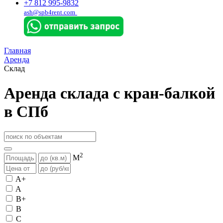
+7 812 995-9832
ash@spb4rent.com
Главная
Аренда
Склад
Аренда склада с кран-балкой
в СПб
2
М
A+
A
B+
B
C