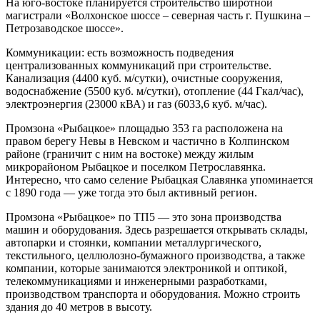
На юго-востоке планируется строительство широтной
магистрали «Волхонское шоссе – северная часть г. Пушкина –
Петрозаводское шоссе».
Коммуникации: есть возможность подведения
централизованных коммуникаций при строительстве.
Канализация (4400 куб. м/сутки), очистные сооружения,
водоснабжение (5500 куб. м/сутки), отопление (44 Гкал/час),
электроэнергия (23000 кВА) и газ (6033,6 куб. м/час).
Промзона «Рыбацкое» площадью 353 га расположена на
правом берегу Невы в Невском и частично в Колпинском
районе (граничит с ним на востоке) между жилым
микрорайоном Рыбацкое и поселком Петрославянка.
Интересно, что само селение Рыбацкая Славянка упоминается
с 1890 года — уже тогда это был активный регион.
Промзона «Рыбацкое» по ТП5 — это зона производства
машин и оборудования. Здесь разрешается открывать склады,
автопарки и стоянки, компании металлургического,
текстильного, целлюлозно-бумажного производства, а также
компании, которые занимаются электроникой и оптикой,
телекоммуникациями и инженерными разработками,
производством транспорта и оборудования. Можно строить
здания до 40 метров в высоту.